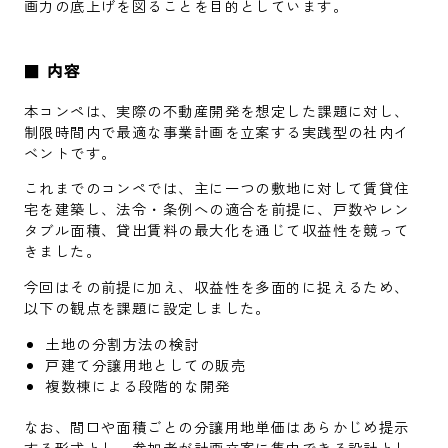
画力の底上げを図ることを目的としています。
■
内容
本コンペは、実際の不動産開発を想定した課題に対し、
制限時間内で最適な事業計画を立案する実践型の社内イ
ベントです。
これまでのコンペでは、主に一つの敷地に対して賃貸住
宅を建築し、法令・条例への適合を前提に、戸数やレン
タブル面積、貸出賃料の最大化を通じて収益性を競って
きました。
今回はその前提に加え、収益性を多面的に捉えるため、
以下の観点を課題に設定しました。
土地の分割方法の検討
戸建て分譲用地としての販売
複数棟による段階的な開発
なお、間口や面積ごとの分譲用地単価はあらかじめ提示
する形式とし、参加者が計画立案に集中できる設計とし