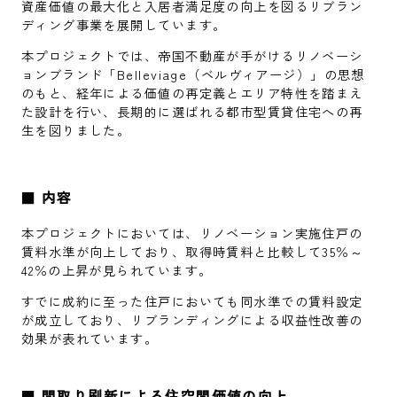
資産価値の最大化と入居者満足度の向上を図るリブラン
ディング事業を展開しています。
本プロジェクトでは、帝国不動産が手がけるリノベーシ
ョンブランド「Belleviage（ベルヴィアージ）」の思想
のもと、経年による価値の再定義とエリア特性を踏まえ
た設計を行い、長期的に選ばれる都市型賃貸住宅への再
生を図りました。
■
内容
本プロジェクトにおいては、リノベーション実施住戸の
賃料水準が向上しており、取得時賃料と比較して35％～
42％の上昇が見られています。
すでに成約に至った住戸においても同水準での賃料設定
が成立しており、リブランディングによる収益性改善の
効果が表れています。
■
間取り刷新による住空間価値の向上