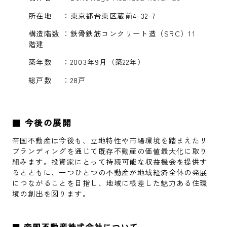
所在地 ：東京都台東区蔵前4-32-7
構造階数 ：鉄骨鉄筋コンクリート造（SRC）11
階建
築年数 ：2003年9月（築22年）
総戸数 ：28戸
■
今後の展開
帝国不動産は今後も、立地特性や市場環境を踏まえたリ
ブランディングを通じて既存不動産の価値最大化に取り
組みます。投資家にとって持続可能な収益機会を提供す
るとともに、一つひとつの不動産が地域経済全体の発展
につながることを目指し、地域に根差した魅力ある住環
境の創出を図ります。
■
帝国不動産株式会社について