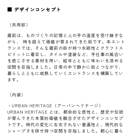
■ デザインコンセプト
（共用部）
蔵前は、ものづくりの記憶と人の手の温度を受け継ぎな
がら、 時を超えて価値が育まれてきた街です。本エント
ランスでは、そんな蔵前の街が持つ永続性とクラフトス
ピリットに着目し、タイルや塗装など、手仕事の風合い
を感じさせる素材を用い、経年とともに味わいを深める
空間を目指しました。日常の中で静かに街とつながり、
暮らしとともに成熟していくエントランスを構築してい
ます。
（内装）
・URBAN HERITAGE（アーバンヘリテージ）
URBAN HERITAGE とは、都会的な感性と、歴史や伝統
が育んできた本質的価値を融合させたデザインコンセプ
トです。時代の変化に左右されない普遍性と、現代的な
シャープさを併せ持つ空間を目指しました。都心に暮ら