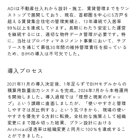
ADIは不動産仕入れから設計・施工、賃貸管理までをワン
ストップで展開しており、現在、首都圏を中心に5万戸を
超える賃貸集合住宅の管理実績と、13年連続で入居率
99%以上を達成しています。長期にわたり安定した運営
を継続するには、適切な物件データ管理が必要です。特
に、当社はプロパティマネジメント事業において、サブ
リースを通じて最低30年間の維持管理責任を担っている
ため、BIMの導入は不可欠でした。
導入プロセス
2021年11月の導入決定後、1年足らずでBIMモデルからの
積算用数量出力システムを完成。2024年7月から本格運用
を開始しました。導入過程では「理想と現実のギャッ
プ」という課題に直面しましたが、「使いやすさと管理
しやすさは反比例する」という気づきから、現場の使い
やすさを優先する方針に転換。全社的な施策として組織
変更にまで踏み切った結果、プラン設計における
Archicad浸透率は組織変更と同月に100%を達成するこ
とができました。