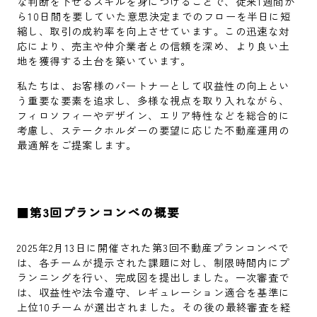
な判断を下せるスキルを身につけることで、従来1週間か
ら10日間を要していた意思決定までのフローを半日に短
縮し、取引の成約率を向上させています。この迅速な対
応により、売主や仲介業者との信頼を深め、より良い土
地を獲得する土台を築いています。
私たちは、お客様のパートナーとして収益性の向上とい
う重要な要素を追求し、多様な視点を取り入れながら、
フィロソフィーやデザイン、エリア特性などを総合的に
考慮し、ステークホルダーの要望に応じた不動産運用の
最適解をご提案します。
■
第3回プランコンペの概要
2025年2月13日に開催された第3回不動産プランコンペで
は、各チームが提示された課題に対し、制限時間内にプ
ランニングを行い、完成図を提出しました。一次審査で
は、収益性や法令遵守、レギュレーション適合を基準に
上位10チームが選出されました。その後の最終審査を経