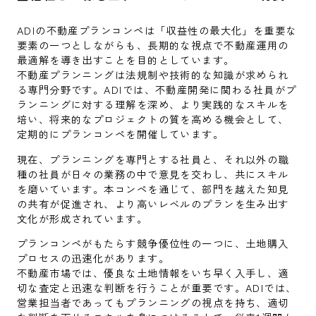
ADIの不動産プランコンペは「収益性の最大化」を重要な
要素の一つとしながらも、長期的な視点で不動産運用の
最適解を導き出すことを目的としています。
不動産プランニングは法規制や技術的な知識が求められ
る専門分野です。ADIでは、不動産開発に関わる社員がプ
ランニングに対する理解を深め、より実践的なスキルを
培い、将来的なプロジェクトの質を高める機会として、
定期的にプランコンペを開催しています。
現在、プランニングを専門とする社員と、それ以外の職
種の社員が日々の業務の中で意見を交わし、共にスキル
を磨いています。本コンペを通じて、部門を越えた知見
の共有が促進され、より高いレベルのプランを生み出す
文化が形成されています。
プランコンペがもたらす競争優位性の一つに、土地購入
プロセスの迅速化があります。
不動産市場では、優良な土地情報をいち早く入手し、適
切な査定と迅速な判断を行うことが重要です。ADIでは、
営業担当者であってもプランニングの視点を持ち、適切