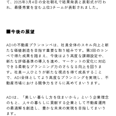
て、2025年3月4日の全社朝礼で結果発表と表彰式が行わ
れ、最優秀賞を含む上位3チームが表彰されました。
■今後の展望
ADIの不動産プランコンペは、社員全体のスキル向上と新
たな価値創造を目指す重要な取り組みです。第3回のコン
ペで得た成果を踏まえ、今後はより高度な課題設定や、
新たな評価基準の導入を進め、マーケットの変化に対応
できる柔軟なプランニング力のさらなる向上を図りま
す。社員一人ひとりが新たな視点を得て成長すること
で、ADI全体としてより高度なプランニングを実現し、不
動産市場における競争力をさらに高めてまいります。
ADIは、「美しい暮らし方を住まいから」という企業理念
のもと、人々の暮らしに貢献する企業として不動産運用
の最適解を創造し、豊かな未来の実現を目指してまいり
ます。