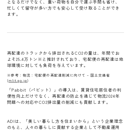
となるだけでなく、重い荷物を自分で運ぶ手間も省け、
忙しくて留守が多い方でも安心して受け取ることができ
ます。
再配達のトラックから排出されるCO2の量は、年間でお
よそ25.4万トン※と推計されており、宅配便の再配達は地
球環境に対しても負荷を与えています。
※参考：物流：宅配便の再配達削減に向けて – 国土交通省
(
mlit.go.jp
)
「Pabbit（パビット）」の導入は、賃貸住宅居住者の利
便性向上だけでなく、再配達の防止を通じて物流2024年
問題への対応やCO2排出量の削減にも貢献します。
ADIは、「美しい暮らし方を住まいから」という企業理念
のもと、人々の暮らしに貢献する企業として不動産運用